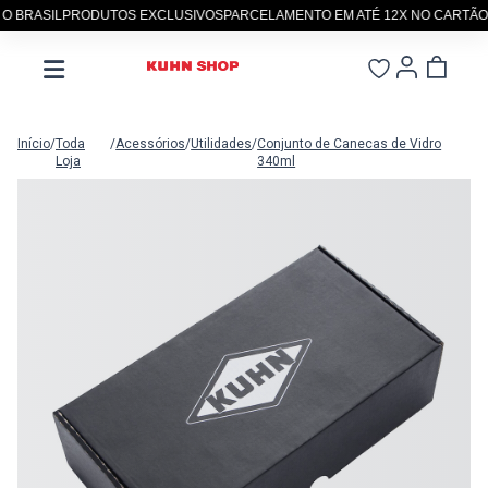
BRASIL
PRODUTOS EXCLUSIVOS
PARCELAMENTO EM ATÉ 12X NO CARTÃO
SI
Início
/
Toda
/
Acessórios
/
Utilidades
/
Conjunto de Canecas de Vidro
Loja
340ml