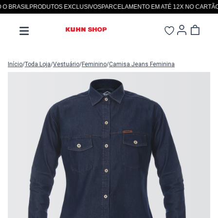
BRASIL
PRODUTOS EXCLUSIVOS
PARCELAMENTO EM ATÉ 12X NO CARTÃO
SI
Início
/
Toda Loja
/
Vestuário
/
Feminino
/
Camisa Jeans Feminina