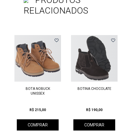
RELACIONADOS
Previous
BOTA NOBUCK
BOTINA CHOCOLATE
BOTINA 
UNISSEX
R$ 215,00
R$ 190,00
R$ 
COMPRAR
COMPRAR
CO