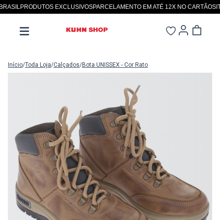
SIL
PRODUTOS EXCLUSIVOS
PARCELAMENTO EM ATÉ 12X NO CARTÃO
SITE 
Início
/
Toda Loja
/
Calçados
/
Bota UNISSEX - Cor Rato