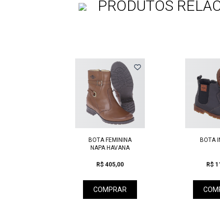
PRODUTOS RELA
Previous
NOBUCK
BOTA FEMININA
BOTA I
SSEX
NAPA HAVANA
15,00
R$ 405,00
R$ 1
PRAR
COMPRAR
COM