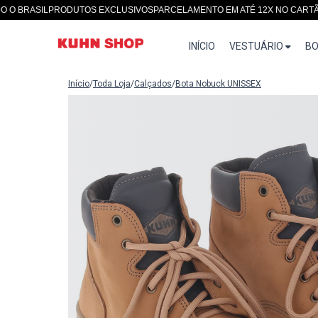
ASIL
PRODUTOS EXCLUSIVOS
PARCELAMENTO EM ATÉ 12X NO CARTÃO
SITE
INÍCIO
VESTUÁRIO
BO
Início
/
Toda Loja
/
Calçados
/
Bota Nobuck UNISSEX