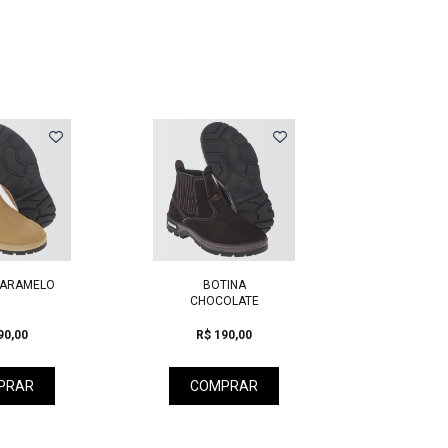
Next
CARAMELO
BOTINA
BOTA UN
CHOCOLATE
COR 
90,00
R$ 190,00
R$ 2
PRAR
COMPRAR
COM