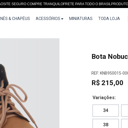
 SEGURO COMPRE TRANQUILO
FRETE PARA TODO O BRASIL
PRODUTOS EXC
NÉS & CHAPÉUS
ACESSÓRIOS
MINIATURAS
TODA LOJA
Bota Nobu
REF: KNB950015-00
R$ 215,00
Variações:
34
38