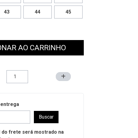
43
44
45
ONAR AO CARRINHO
 entrega
Buscar
al do frete será mostrado na