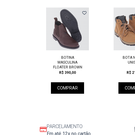
Previous
EMININA
BOTINA
BOTA 
HAVANA
MASCULINA
UNI
FLOATER BROWN
05,00
R$ 390,00
R$ 2
PRAR
COMPRAR
COM
PARCELAMENTO
Em até 12x no cartão