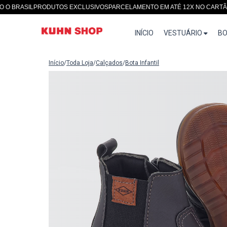
ASIL
PRODUTOS EXCLUSIVOS
PARCELAMENTO EM ATÉ 12X NO CARTÃO
SIT
INÍCIO
VESTUÁRIO
BO
Início
/
Toda Loja
/
Calçados
/
Bota Infantil