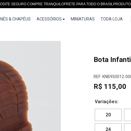
E SEGURO COMPRE TRANQUILO
FRETE PARA TODO O BRASIL
PRODUTOS EXC
NÉS & CHAPÉUS
ACESSÓRIOS
MINIATURAS
TODA LOJA
Bota Infanti
REF: KNB950012-00
R$ 115,00
Variações:
20
24