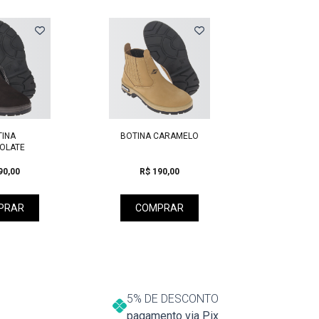
Next
INA
BOTINA CARAMELO
BOTA UN
OLATE
COR 
90,00
R$ 190,00
R$ 2
PRAR
COMPRAR
COM
5% DE DESCONTO
pagamento via Pix